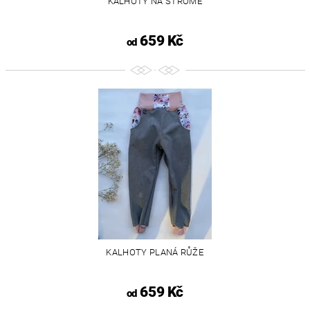
KALHOTY NA STROMĚ
659 Kč
od
KALHOTY PLANÁ RŮŽE
659 Kč
od