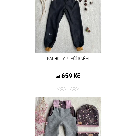
KALHOTY PTAČÍ SNĚM
659 Kč
od