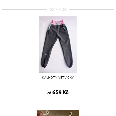
KALHOTY VĚTVIČKY
659 Kč
od