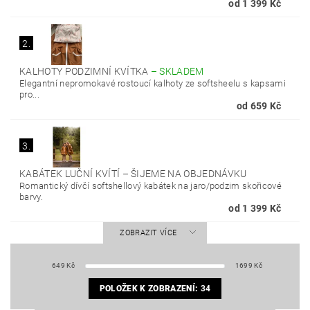
od 1 399 Kč
2.
KALHOTY PODZIMNÍ KVÍTKA
–
SKLADEM
Elegantní nepromokavé rostoucí kalhoty ze softsheelu s kapsami
pro...
od 659 Kč
3.
KABÁTEK LUČNÍ KVÍTÍ
–
ŠIJEME NA OBJEDNÁVKU
Romantický dívčí softshellový kabátek na jaro/podzim skořicové
barvy.
od 1 399 Kč
ZOBRAZIT VÍCE
649
Kč
1699
Kč
POLOŽEK K ZOBRAZENÍ:
34