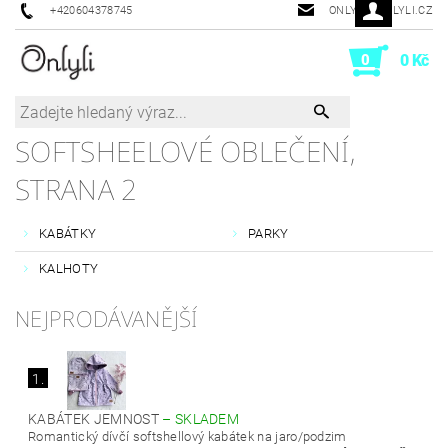
+420604378745
ONLYLI@ONLYLI.CZ
0
0 Kč
SOFTSHEELOVÉ OBLEČENÍ
,
STRANA 2
KABÁTKY
PARKY
KALHOTY
NEJPRODÁVANĚJŠÍ
1.
KABÁTEK JEMNOST
–
SKLADEM
Romantický dívčí softshellový kabátek na jaro/podzim