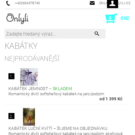
+420604378745
ONLYLI@ONLYLI.CZ
0
0 Kč
KABÁTKY
NEJPRODÁVANĚJŠÍ
1.
KABÁTEK JEMNOST
–
SKLADEM
Romantický dívčí softshellový kabátek na jaro/podzim
od 1 399 Kč
2.
KABÁTEK LUČNÍ KVÍTÍ
–
ŠIJEME NA OBJEDNÁVKU
Romantický dívčí softshellový kabátek na jaro/podzim skořicové