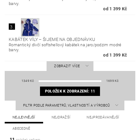
barvy.
od 1 399 Kč
3.
KABÁTEK VÍLY
–
ŠIJEME NA OBJEDNÁVKU
Romantický dívčí softshellový kabátek na jaro/podzim modré
barvy.
od 1 399 Kč
ZOBRAZIT VÍCE
1349
Kč
1699
Kč
POLOŽEK K ZOBRAZENÍ:
11
FILTR PODLE PARAMETRŮ, VLASTNOSTÍ A VÝROBCŮ
NEJLEVNĚJŠÍ
NEJDRAŽŠÍ
NEJPRODÁVANĚJŠÍ
ABECEDNĚ
11
položek celkem