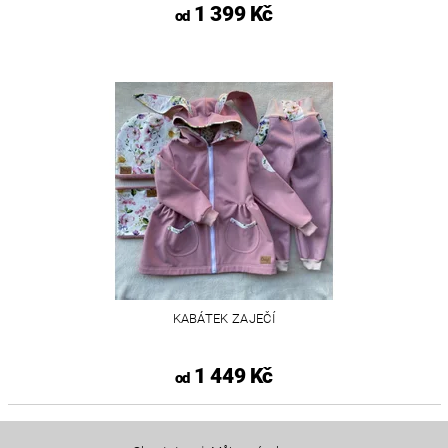
1 399 Kč
od
KABÁTEK ZAJEČÍ
1 449 Kč
od