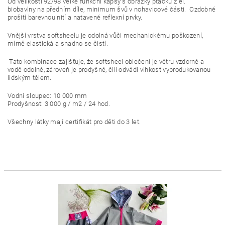
Od velikosti 92/98
v
elké funkční kapsy s obrázky ptáčků z el.
biobavlny na předním díle, minimum švů v nohavicové části. Ozdobné
prošití barevnou nití a natavené reflexní prvky.
Vnější vrstva softsheelu je odolná vůči mechanickému poškození,
mírně elastická a snadno se čistí.
Tato kombinace zajišťuje, že softsheel oblečení je větru vzdorné a
vodě odolné, zároveň je prodyšné, čili odvádí vlhkost vyprodukovanou
lidským tělem.
Vodní sloupec: 10 000 mm
Prodyšnost: 3 000 g / m2 / 24 hod.
Všechny látky mají certifikát pro děti do 3 let.