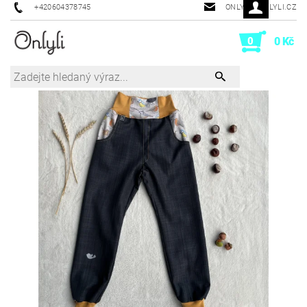
+420604378745
ONLYLI@ONLYLI.CZ
0
0 Kč