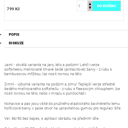
799 Kč
POPIS
DISKUZE
Jarní - skvělá varianta na jaro, léto a podzim! Lehčí verze
softsheelu melírované tmavě šedé (antracitové) barvy - z rubu s
bambusovou mřížkou, lze nosit rovnou na tělo.
Zimní - výborná varianta na podzim a zimu! Teplejší verze středně
šedého melírovaného softshellu - z rubu s fleesovým chloupkem, lze
nosit rovnou na tělo, nebo v mrazu s punčocháči.
Nohavice a pas jsou všité do pružného elastického bavlněného lemu
hořčicové barvy, v pase otvor na upravitelnou gumou pro regulaci šíře.
Vel. 86/90 bez kapes, s aplikací obrázku na předním díle.