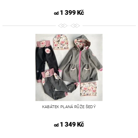
1 399 Kč
od
KABÁTEK PLANÁ RŮŽE ŠEDÝ
1 349 Kč
od