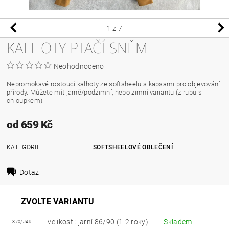
1
z 7
KALHOTY PTAČÍ SNĚM
Neohodnoceno
Nepromokavé rostoucí kalhoty ze softsheelu s kapsami pro objevování
přírody. Můžete mít jarně/podzimní, nebo zimní variantu (z rubu s
chloupkem).
od 659 Kč
KATEGORIE
SOFTSHEELOVÉ OBLEČENÍ
Dotaz
ZVOLTE VARIANTU
velikosti: jarní 86/90 (1-2 roky)
Skladem
870/JAR