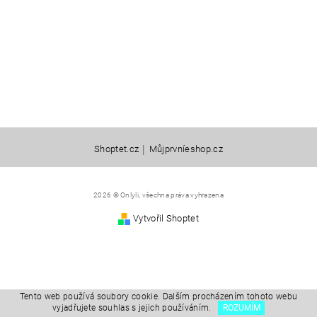
|
Shoptet.cz
Můjprvníeshop.cz
2026 © Onlyli, všechna práva vyhrazena
Vytvořil Shoptet
Tento web používá soubory cookie. Dalším procházením tohoto webu
vyjadřujete souhlas s jejich používáním.
ROZUMÍM