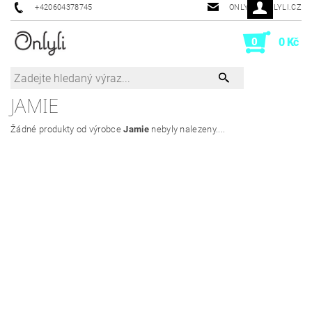
+420604378745
ONLYLI@ONLYLI.CZ
0
0 Kč
JAMIE
Žádné produkty od výrobce
Jamie
nebyly nalezeny....