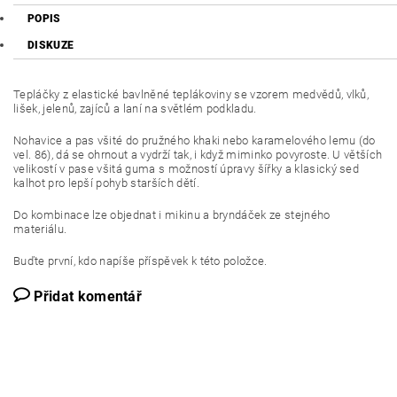
POPIS
DISKUZE
Tepláčky z elastické bavlněné teplákoviny se vzorem medvědů, vlků,
lišek, jelenů, zajíců a laní na světlém podkladu.
Nohavice a pas všité do pružného khaki nebo karamelového lemu (do
vel. 86), dá se ohrnout a vydrží tak, i když miminko povyroste. U větších
velikostí v pase všitá guma s možností úpravy šířky a klasický sed
kalhot pro lepší pohyb starších dětí.
Do kombinace lze objednat i mikinu a bryndáček ze stejného
materiálu.
Buďte první, kdo napíše příspěvek k této položce.
Přidat komentář