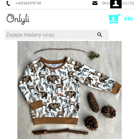
+420604378745
ONLYLI@ONLYLI.CZ
0
0 Kč