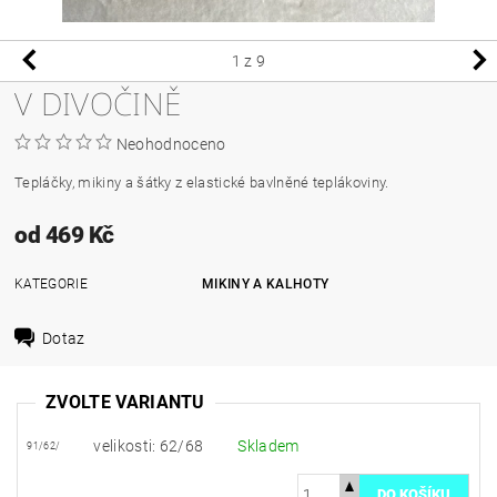
1
z 9
V DIVOČINĚ
Neohodnoceno
Tepláčky, mikiny a šátky z elastické bavlněné teplákoviny.
od 469 Kč
KATEGORIE
MIKINY A KALHOTY
Dotaz
ZVOLTE VARIANTU
velikosti: 62/68
Skladem
91/62/