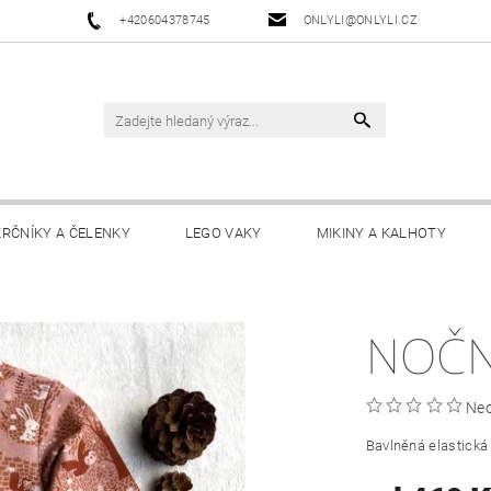
+420604378745
ONLYLI@ONLYLI.CZ
KRČNÍKY A ČELENKY
LEGO VAKY
MIKINY A KALHOTY
NOČN
Ne
Bavlněná elastická