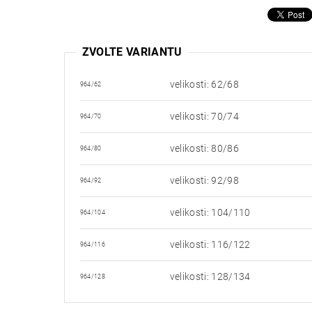
ZVOLTE VARIANTU
velikosti: 62/68
964/62
velikosti: 70/74
964/70
velikosti: 80/86
964/80
velikosti: 92/98
964/92
velikosti: 104/110
964/104
velikosti: 116/122
964/116
velikosti: 128/134
964/128