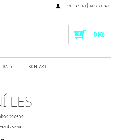
|
PŘIHLÁŠENÍ
REGISTRACE
0
0 Kč
ŠATY
KONTAKT
Í LES
ohodnoceno
 teplákovina