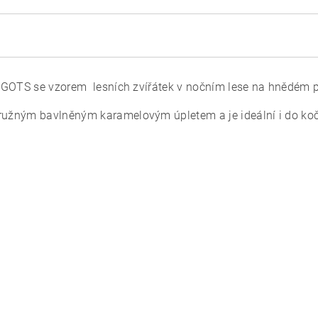
em GOTS se vzorem lesních zvířátek v nočním lese
na hnědém p
pružným bavlněným karamelovým úpletem a je ideální i do koč