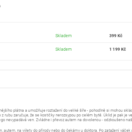
Skladem
399 Kč
Skladem
1 199 Kč
nějšího plátna a umožňuje roztažení do veliké šíře - pohodlně si mohou sklád
 z rubu
zaručuje, že se kostičky nerozsypou po celém bytě. Úklid je pak je ve
, lego nevypadává ven. Zvládne i převoz autem na dovolenou - odzkoušeno na
m, autem, na výlety do přírody nebo do čekárny u doktora. P
o zatažení váček