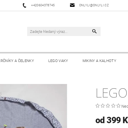
+420604378745
ONLYLI@ONLYLI.CZ
KRČNÍKY A ČELENKY
LEGO VAKY
MIKINY A KALHOTY
LEGO
Ne
od 399 