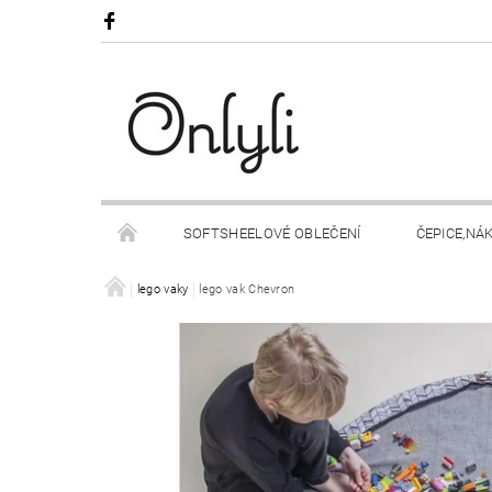
SOFTSHEELOVÉ OBLEČENÍ
ČEPICE,NÁ
OBCHODNÍ PODMÍNKY
lego vaky
lego vak Chevron