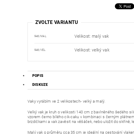
ZVOLTE VARIANTU
Velikost: malý vak
946/MAL
Velikost: velký vak
946/VEL
POPIS
DISKUZE
Vaky vyrábím ve 2 velikostech- velký a malý.
Velký vak je kruh o velikosti 140 cm z bavlněného šedého sil
vzorem
černo bílého cik-caku v kombinaci s černým plátnem
brzdičkami a vak zavěsit na věšáček, nebo uložit do skříně
Malý vak o průměru cca 35 cm je i
deální na cestování vlake