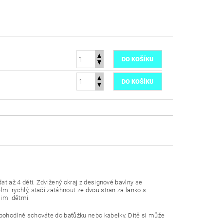
at až 4 děti. Zdvižený okraj z designové bavlny se
lmi rychlý, stačí zatáhnout ze dvou stran za lanko s
šimi dětmi.
 pohodlně schováte do
baťůžku
nebo kabelky. Dítě si může