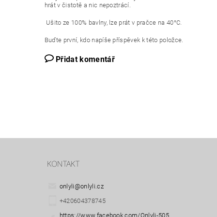
hrát v čistotě a nic nepoztrácí.
Ušito ze 100% bavlny, lze prát v pračce na 40°C.
Buďte první, kdo napíše příspěvek k této položce.
Přidat komentář
KONTAKT
onlyli
@
onlyli.cz
+420604378745
https://www.facebook.com/Onlyli-505