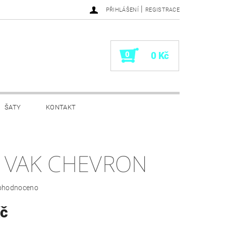
|
PŘIHLÁŠENÍ
REGISTRACE
0
0 Kč
ŠATY
KONTAKT
 VAK CHEVRON
ohodnoceno
Kč