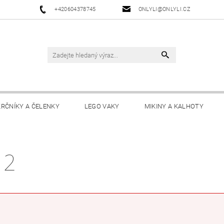
+420604378745
ONLYLI@ONLYLI.CZ
KRČNÍKY A ČELENKY
LEGO VAKY
MIKINY A KALHOTY
 2