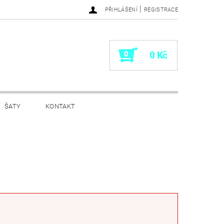
|
PŘIHLÁŠENÍ
REGISTRACE
0
0 Kč
ŠATY
KONTAKT