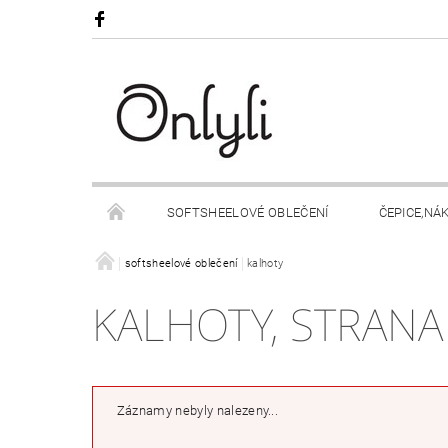
SOFTSHEELOVÉ OBLEČENÍ
ČEPICE,NÁ
OBCHODNÍ PODMÍNKY
softsheelové oblečení
kalhoty
KALHOTY
, STRANA
Záznamy nebyly nalezeny...